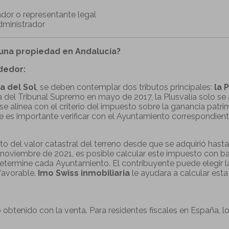
dor o representante legal
dministrador
 una propiedad en Andalucía?
dedor:
a del Sol
, se deben contemplar dos tributos principales:
la 
a del Tribunal Supremo en mayo de 2017, la Plusvalía solo se
se alinea con el criterio del impuesto sobre la ganancia pat
que es importante verificar con el Ayuntamiento correspondient
to del valor catastral del terreno desde que se adquirió hast
noviembre de 2021, es posible calcular este impuesto con ba
n determine cada Ayuntamiento. El contribuyente puede elegi
 favorable.
Imo Swiss inmobiliaria
le ayudara a calcular esta
 obtenido con la venta. Para residentes fiscales en España, l