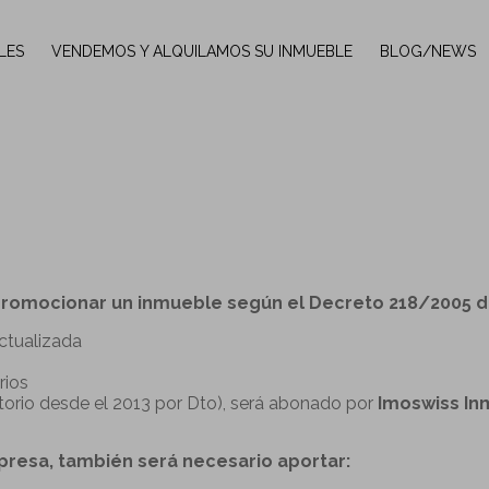
LES
VENDEMOS Y ALQUILAMOS SU INMUEBLE
BLOG/NEWS
romocionar un inmueble según el Decreto 218/2005 de
ctualizada
rios
gatorio desde el 2013 por Dto), será abonado por
Imoswiss Inm
presa, también será necesario aportar: