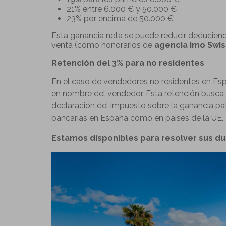
21% entre 6.000 € y 50.000 €
23% por encima de 50.000 €
Esta ganancia neta se puede reducir deduciendo
venta (como honorarios de
agencia Imo Swiss
Retención del 3% para no residentes
En el caso de vendedores no residentes en Esp
en nombre del vendedor. Esta retención busca 
declaración del impuesto sobre la ganancia pat
bancarias en España como en países de la UE.
Estamos disponibles para resolver sus du