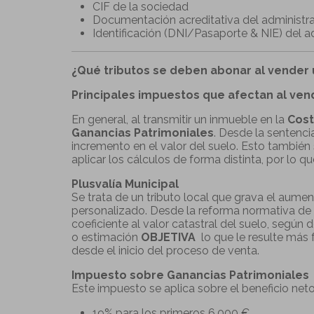
CIF de la sociedad
Documentación acreditativa del administra
Identificación (DNI/Pasaporte & NIE) del a
¿Qué tributos se deben abonar al vender
Principales impuestos que afectan al ven
En general, al transmitir un inmueble en la
Cost
Ganancias Patrimoniales
. Desde la sentenci
incremento en el valor del suelo. Esto también 
aplicar los cálculos de forma distinta, por lo 
Plusvalía Municipal
Se trata de un tributo local que grava el aumen
personalizado. Desde la reforma normativa de 
coeficiente al valor catastral del suelo, segú
o estimación
OBJETIVA
lo que le resulte más
desde el inicio del proceso de venta.
Impuesto sobre Ganancias Patrimoniales
Este impuesto se aplica sobre el beneficio neto
19% para los primeros 6.000 €