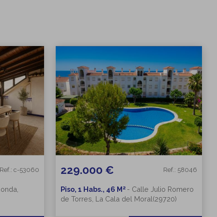
229.000 €
Ref.: c-53060
Ref.: 58046
2
Ronda,
Piso, 1 Habs., 46 M
-
Calle Julio Romero
de Torres, La Cala del Moral(29720)