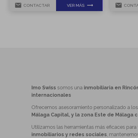
email
trending_flat
email
CONTACTAR
VER MÁS
CONT
Imo Swiss
somos una
inmobiliaria en Rincó
internacionales
Ofrecemos asesoramiento personalizado a los 
Málaga Capital, y la zona Este de Málaga 
Utilizamos las herramientas más eficaces para
inmobiliarios y redes sociales
, mantenemos 