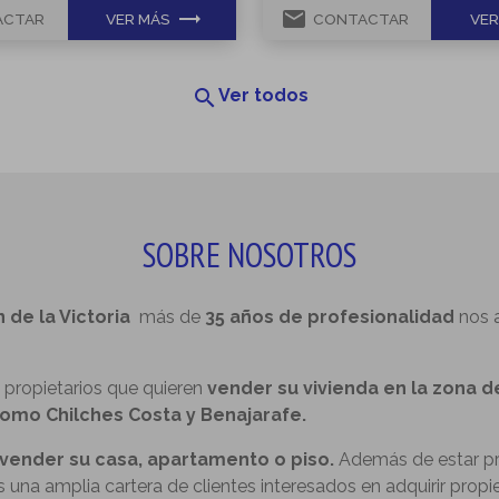
trending_flat
email
ACTAR
VER MÁS
CONTACTAR
VER
search
Ver todos
SOBRE NOSOTROS
n de la Victoria
más de
35 años de profesionalidad
nos 
propietarios que quieren
vender su vivienda en la zona de
como Chilches Costa y Benajarafe.
vender su casa, apartamento o piso.
Además de estar pr
una amplia cartera de clientes interesados en adquirir propie