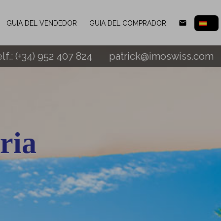
email
GUIA DEL VENDEDOR
GUIA DEL COMPRADOR
lf.: (+34) 952 407 824
patrick@imoswiss.com
ria
s avalan