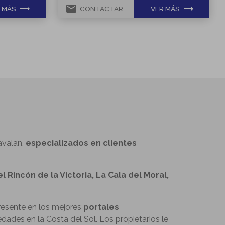
trending_flat
email
trending_flat
 MÁS
CONTACTAR
VER MÁS
avalan.
especializados en clientes
l Rincón de la Victoria, La Cala del Moral,
esente en los mejores
portales
dades en la Costa del Sol. Los propietarios le