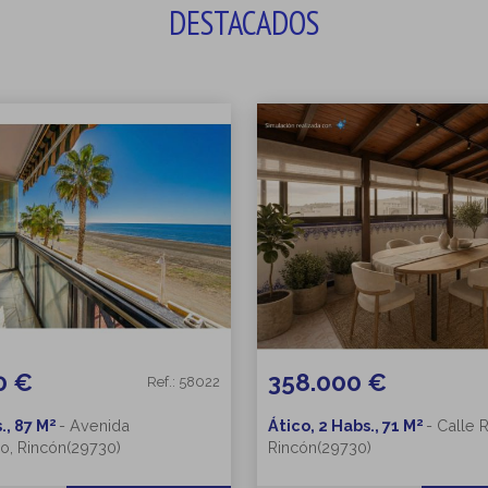
DESTACADOS
0 €
358.000 €
Ref.: 58022
2
2
., 87 M
-
Avenida
Ático, 2 Habs., 71 M
-
Calle 
o, Rincón(29730)
Rincón(29730)