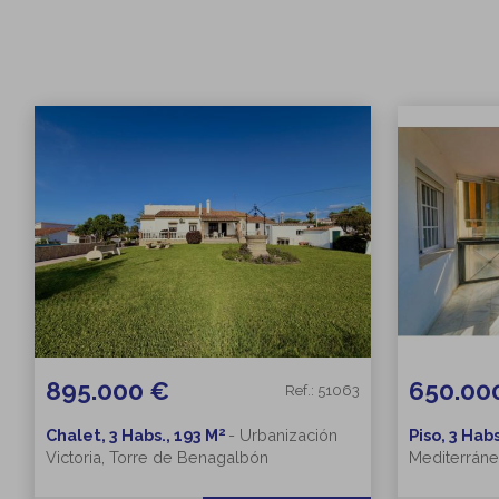
895.000 €
650.00
Ref.: 51063
2
Chalet, 3 Habs., 193 M
-
Urbanización
Piso, 3 Habs
Victoria, Torre de Benagalbón
Mediterráne