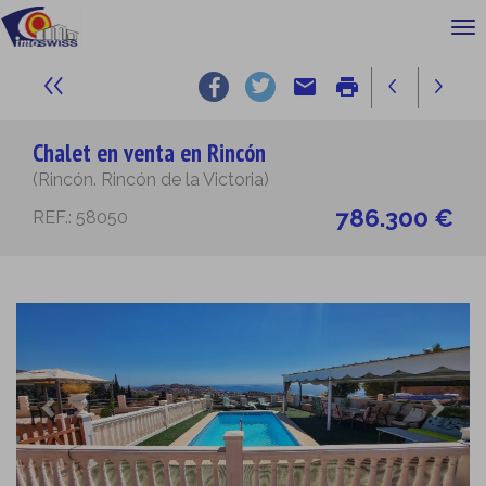
email
print
Chalet en venta en Rincón
(Rincón. Rincón de la Victoria)
786.300 €
REF.: 58050